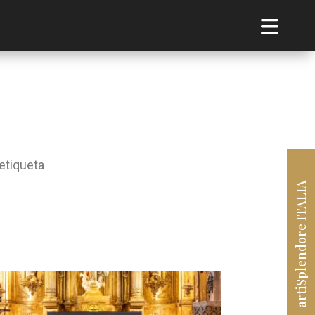
etiqueta
artiSplendore ITALIA