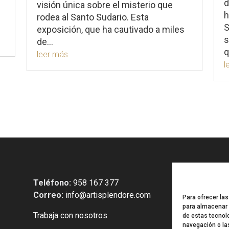
d
visión única sobre el misterio que
h
rodea al Santo Sudario. Esta
S
exposición, que ha cautivado a miles
s
de...
q
leer más
l
Teléfono:
958 167 377
Correo:
info@artisplendore.com
Para ofrecer la
para almacenar y
Trabaja con nosotros
de estas tecnol
navegación o las