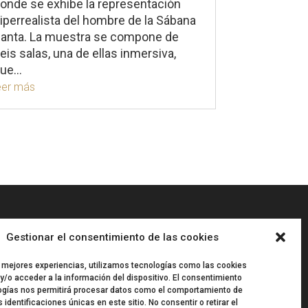
onde se exhibe la representación
iperrealista del hombre de la Sábana
anta. La muestra se compone de
eis salas, una de ellas inmersiva,
ue...
eer más
Gestionar el consentimiento de las cookies
“
ARTISPLENDORE SL
ha sido
beneficiaria del Fondo Europeo de
s mejores experiencias, utilizamos tecnologías como las cookies
Desarrollo Regional cuyo objetivo
/o acceder a la información del dispositivo. El consentimiento
es Potenciar la investigación, el
ogías nos permitirá procesar datos como el comportamiento de
desarrollo tecnológico y la
 identificaciones únicas en este sitio. No consentir o retirar el
innovación, y gracias al que ha