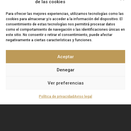
Teléfono:
958 167 377
de las cookies
Correo:
info@artisplendore.com
Para ofrecer las mejores experiencias, utilizamos tecnologías como las
cookies para almacenar y/o acceder a la información del dispositivo. El
Trabaja con nosotros
consentimiento de estas tecnologías nos permitirá procesar datos
como el comportamiento de navegación o las identificaciones únicas en
Canal de denuncias
este sitio. No consentir o retirar el consentimiento, puede afectar
negativamente a ciertas características y funciones.
“
ARTISPLENDORE SL
ha sido beneficiaria del
Fondo Europeo de Desarrollo Regional cuyo
Aceptar
objetivo es Potenciar la investigación, el
desarrollo tecnológico y la innovación, y
gracias al que ha desarollado y renovado la
Denegar
imagen gráfica, así como adquirido una
Cámara 360, para apoyar la creación y la consolidación de
Ver preferencias
empresas innovadoras. 2020-2021. Para ello ha contado con el
apoyo del Programa InnoCámaras de la Cámara de Comercio de
Granada’’.
Fondo Europeo de Desarrollo Regional | Una manera de
Política de privacidad
Aviso legal
hacer Europa.
©
Copyright ArtiSplendore S.L.
Aviso legal
–
Política de Privacidad
–
Cookies