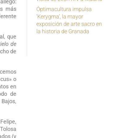
allego:
res más
Óptimacultura impulsa
ferente
‘Kerygma’, la mayor
exposición de arte sacro en
la historia de Granada
al, que
ielo de
echo de
nocemos
ecus» o
ntos en
odo de
 Bajos,
Felipe,
 Tolosa
ados (y