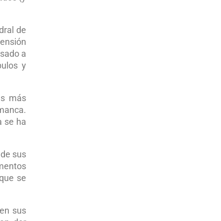
dral de
mensión
asado a
pulos y
nes más
amanca.
a se ha
 de sus
ementos
 que se
 en sus