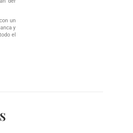
Van der
 con un
manca y
todo el
s