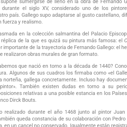
a supone sumergirse de lleno en la obra de Fernando G
 durante el siglo XV, considerado uno de los pinto
tro país. Gallego supo adaptarse al gusto castellano, di
n fuerza y realismo.
asmada en la colección salmantina del Palacio Episcop
réplica de la que es quizá su pintura más famosa: el
C
 importante de la trayectoria de Fernando Gallego: el h
ue realizaron obras murales de gran formato.
 sabemos que nació en torno a la década de 1440? Co
tura. Algunos de sus cuadros los firmaba como «el Gall
cia norteña, gallega concretamente. Incluso hay docume
pintor». También existen dudas en torno a su peri
osiciones relativas a una posible estancia en los Países
nco Dirck Bouts.
 realizado durante el año 1468 junto al pintor Juan 
También queda constancia de su colaboración con Pedro
ca, en un cancel no conservado. Igualmente están registr