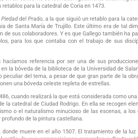
 retablos para la catedral de Coria en 1473.
a
Piedad
del Prado, a la que siguió un retablo para la cate
sia de Santa María de Trujillo. Este último era de tal di
ción de sus colaboradores. Y es que Gallego también ha p
blos, para los que contaba con el trabajo de sus discí
s hacíamos referencia por ser una de sus produccio
o en la bóveda de la biblioteca de la Universidad de Sal
peculiar del tema, a pesar de que gran parte de la obr
onen una bóveda celeste repleta de estrellas.
486, cuando realizará la que está considerada como una
e la catedral de Ciudad Rodrigo. En ella se recogen el
smo o el naturalismo minucioso de las escenas, a los
 profundo de la pintura castellana.
, donde muere en el año 1507. El tratamiento de la luz