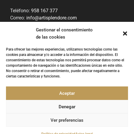
Teléfono:
958 167 377
Correo:
info@artisplendore.com
Trabaja con nosotros
Gestionar el consentimiento
de las cookies
Canal de denuncias
Para ofrecer las mejores experiencias, utilizamos tecnologías como las
cookies para almacenar y/o acceder a la información del dispositivo. El
“
ARTISPLENDORE SL
ha sido beneficiaria del
consentimiento de estas tecnologías nos permitirá procesar datos como el
Fondo Europeo de Desarrollo Regional cuyo
comportamiento de navegación o las identificaciones únicas en este sitio.
objetivo es Potenciar la investigación, el
No consentir o retirar el consentimiento, puede afectar negativamente a
desarrollo tecnológico y la innovación, y
ciertas características y funciones.
gracias al que ha desarollado y renovado la
imagen gráfica, así como adquirido una
Cámara 360, para apoyar la creación y la consolidación de empresas
Aceptar
innovadoras. 2020-2021. Para ello ha contado con el apoyo del
Programa InnoCámaras de la Cámara de Comercio de Granada’’.
Fondo Europeo de Desarrollo Regional | Una manera de hacer Europa.
Denegar
Ver preferencias
©
Copyright ArtiSplendore S.L.