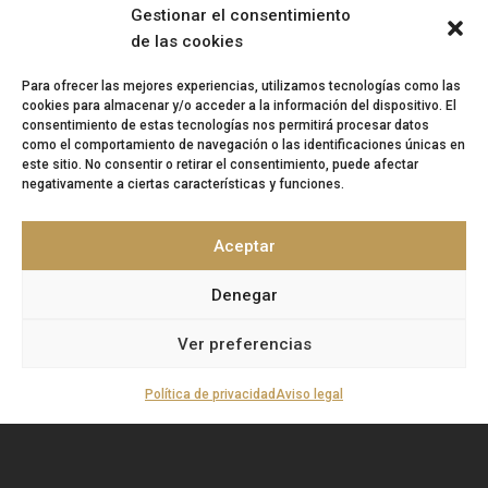
Gestionar el consentimiento
de las cookies
Para ofrecer las mejores experiencias, utilizamos tecnologías como las
cookies para almacenar y/o acceder a la información del dispositivo. El
consentimiento de estas tecnologías nos permitirá procesar datos
como el comportamiento de navegación o las identificaciones únicas en
Dirección:
Parque empresarial Cortijo del Conde | C/
este sitio. No consentir o retirar el consentimiento, puede afectar
Pago de Cambea, 14 | Nave 7 | 18015 Granada
negativamente a ciertas características y funciones.
Teléfono:
958 167 377
Aceptar
Correo:
info@artisplendore.com
Denegar
Trabaja con nosotros
Ver preferencias
Canal de denuncias
Política de privacidad
Aviso legal
“
ARTISPLENDORE SL
ha sido beneficiaria del
Fondo Europeo de Desarrollo Regional cuyo
objetivo es Potenciar la investigación, el
desarrollo tecnológico y la innovación, y
gracias al que ha desarollado y renovado la