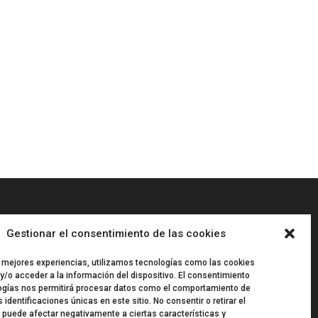
Gestionar el consentimiento de las cookies
“
ARTISPLENDORE SL
ha sido
beneficiaria del Fondo Europeo de
s mejores experiencias, utilizamos tecnologías como las cookies
Desarrollo Regional cuyo objetivo
/o acceder a la información del dispositivo. El consentimiento
es Potenciar la investigación, el
ogías nos permitirá procesar datos como el comportamiento de
desarrollo tecnológico y la
 identificaciones únicas en este sitio. No consentir o retirar el
innovación, y gracias al que ha
 puede afectar negativamente a ciertas características y
desarollado y renovado la imagen gráfica, así como