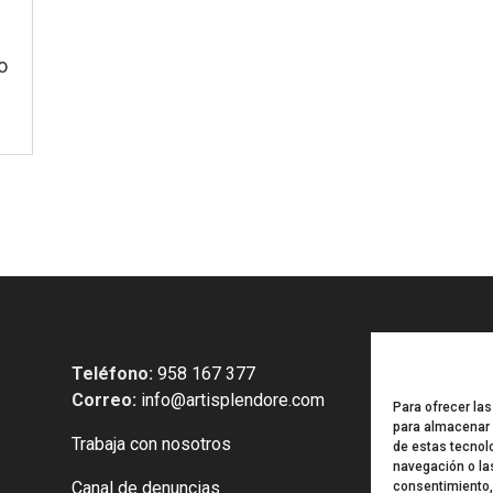
o
Teléfono:
958 167 377
Correo:
info@artisplendore.com
Para ofrecer la
para almacenar y
Trabaja con nosotros
de estas tecnol
navegación o las
Canal de denuncias
consentimiento,