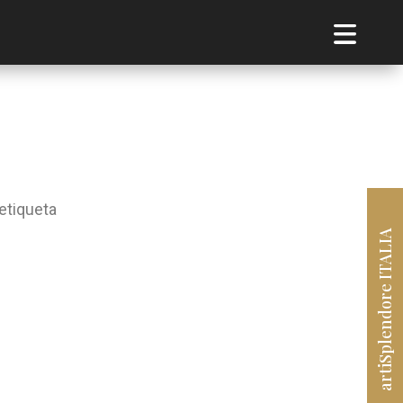
etiqueta
artiSplendore ITALIA