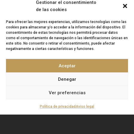
Gestionar el consentimiento
de las cookies
Teléfono:
958 167 377
Correo:
info@artisplendore.com
Para ofrecer las mejores experiencias, utilizamos tecnologías como las
cookies para almacenar y/o acceder a la información del dispositivo. El
Trabaja con nosotros
consentimiento de estas tecnologías nos permitirá procesar datos
como el comportamiento de navegación o las identificaciones únicas en
Canal de denuncias
este sitio. No consentir o retirar el consentimiento, puede afectar
negativamente a ciertas características y funciones.
“
ARTISPLENDORE SL
ha sido beneficiaria del
Fondo Europeo de Desarrollo Regional cuyo
Aceptar
objetivo es Potenciar la investigación, el
desarrollo tecnológico y la innovación, y
gracias al que ha desarollado y renovado la
Denegar
imagen gráfica, así como adquirido una
Cámara 360, para apoyar la creación y la consolidación de
Ver preferencias
empresas innovadoras. 2020-2021. Para ello ha contado con el
apoyo del Programa InnoCámaras de la Cámara de Comercio de
Granada’’.
Fondo Europeo de Desarrollo Regional | Una manera de
Política de privacidad
Aviso legal
hacer Europa.
©
Copyright ArtiSplendore S.L.