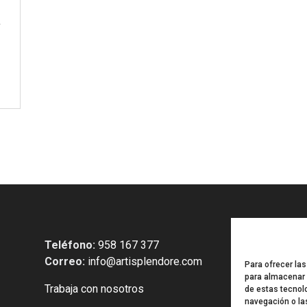
a
Teléfono:
958 167 377
Correo:
info@artisplendore.com
Para ofrecer la
para almacenar y
Trabaja con nosotros
de estas tecnol
navegación o las