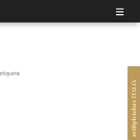
etiqueta
artiSplendore ITALIA