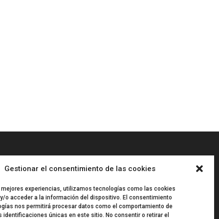
Gestionar el consentimiento de las cookies
“
ARTISPLENDORE SL
ha sido
beneficiaria del Fondo Europeo de
s mejores experiencias, utilizamos tecnologías como las cookies
Desarrollo Regional cuyo objetivo
/o acceder a la información del dispositivo. El consentimiento
es Potenciar la investigación, el
ogías nos permitirá procesar datos como el comportamiento de
desarrollo tecnológico y la
 identificaciones únicas en este sitio. No consentir o retirar el
innovación, y gracias al que ha