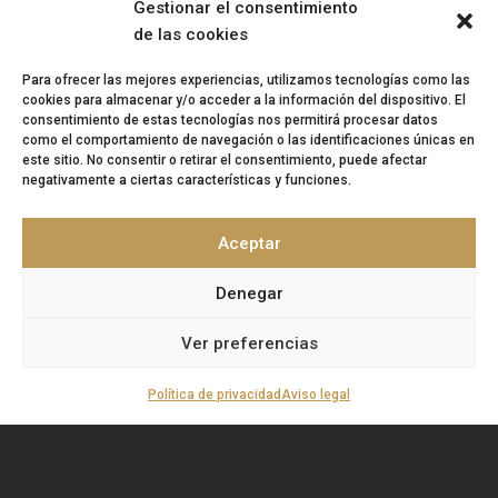
Gestionar el consentimiento
de las cookies
Teléfono:
958 167 377
Correo:
info@artisplendore.com
Para ofrecer las mejores experiencias, utilizamos tecnologías como las
cookies para almacenar y/o acceder a la información del dispositivo. El
Trabaja con nosotros
consentimiento de estas tecnologías nos permitirá procesar datos
como el comportamiento de navegación o las identificaciones únicas en
Canal de denuncias
este sitio. No consentir o retirar el consentimiento, puede afectar
negativamente a ciertas características y funciones.
“
ARTISPLENDORE SL
ha sido beneficiaria del
Fondo Europeo de Desarrollo Regional cuyo
Aceptar
objetivo es Potenciar la investigación, el
desarrollo tecnológico y la innovación, y
gracias al que ha desarollado y renovado la
Denegar
imagen gráfica, así como adquirido una
Cámara 360, para apoyar la creación y la consolidación de
Ver preferencias
empresas innovadoras. 2020-2021. Para ello ha contado con el
apoyo del Programa InnoCámaras de la Cámara de Comercio de
Granada’’.
Fondo Europeo de Desarrollo Regional | Una manera de
Política de privacidad
Aviso legal
hacer Europa.
©
Copyright ArtiSplendore S.L.