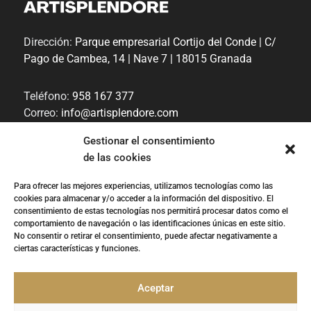
Dirección:
Parque empresarial Cortijo del Conde | C/
Pago de Cambea, 14 | Nave 7 | 18015 Granada
Teléfono:
958 167 377
Correo:
info@artisplendore.com
Trabaja con nosotros
Gestionar el consentimiento
de las cookies
Canal de denuncias
Para ofrecer las mejores experiencias, utilizamos tecnologías como las
cookies para almacenar y/o acceder a la información del dispositivo. El
“
ARTISPLENDORE SL
ha sido beneficiaria del
consentimiento de estas tecnologías nos permitirá procesar datos como el
Fondo Europeo de Desarrollo Regional cuyo
comportamiento de navegación o las identificaciones únicas en este sitio.
objetivo es Potenciar la investigación, el
No consentir o retirar el consentimiento, puede afectar negativamente a
desarrollo tecnológico y la innovación, y
ciertas características y funciones.
gracias al que ha desarollado y renovado la
imagen gráfica, así como adquirido una
Cámara 360, para apoyar la creación y la consolidación de empresas
Aceptar
innovadoras. 2020-2021. Para ello ha contado con el apoyo del
Programa InnoCámaras de la Cámara de Comercio de Granada’’.