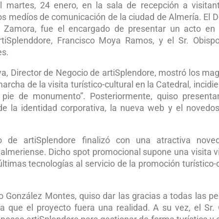
 martes, 24 enero, en la sala de recepción a visitan
s medíos de comunicación de la ciudad de Almería. El 
ar Zamora, fue el encargado de presentar un acto en
artiSplenddore, Francisco Moya Ramos, y el Sr. Obisp
es.
ya, Director de Negocio de artiSplendore, mostró los mag
cha de la visita turístico-cultural en la Catedral, incidi
a pie de monumento”. Posteriormente, quiso presenta
 de la identidad corporativa, la nueva web y el novedo
o de artiSplendore finalizó con una atractiva noved
al almeriense. Dicho spot promocional supone una visita vi
timas tecnologías al servicio de la promoción turístico-c
lfo González Montes, quiso dar las gracias a todas las p
a que el proyecto fuera una realidad. A su vez, el Sr.