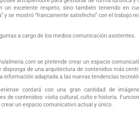
posee artiSplendore para gestionar de forma turística y c
on un excelente respeto, sino también teniendo en cu
a” y se mostró “francamente satisfecho” con el trabajo re
reguntas a cargo de los medios comunicación asistentes.
alalmeria.com
se pretende crear un espacio comunicat
que disponga de una arquitectura de contenidos más cent
 la información adaptada a las nuevas tendencias tecnoló
eriense contará con una gran cantidad de imágen
 de contenidos: visita cultural, culto e historia. Funcion
a crear un espacio comunicativo actual y único.