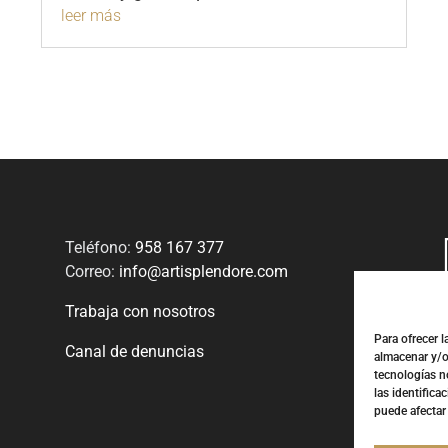
leer más
Teléfono:
958 167 377
Correo:
info@artisplendore.com
Trabaja con nosotros
Para ofrecer 
Canal de denuncias
almacenar y/o
tecnologías n
las identifica
puede afectar 