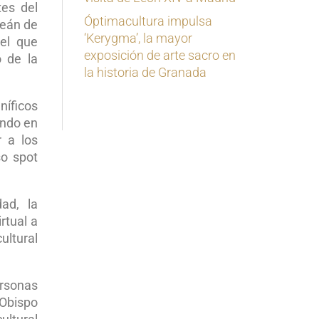
tes del
Óptimacultura impulsa
Deán de
‘Kerygma’, la mayor
 el que
exposición de arte sacro en
o de la
la historia de Granada
níficos
endo en
r a los
so spot
ad, la
rtual a
ultural
ersonas
 Obispo