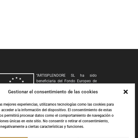
“
ARTISPLENDORE SL
ha sido
beneficiaria del Fondo Europeo de
Desarrollo Regional cuyo objetivo es
Gestionar el consentimiento de las cookies
Potenciar la investigación, el
desarrollo tecnológico y la
innovación, y gracias al que ha
las mejores experiencias, utilizamos tecnologías como las cookies para
desarollado y renovado la imagen gráfica, así como
 acceder a la información del dispositivo. El consentimiento de estas
adquirido una Cámara 360, para apoyar la creación y la
os permitirá procesar datos como el comportamiento de navegación o
consolidación de empresas innovadoras. 2020-2021. Para
ciones únicas en este sitio. No consentir o retirar el consentimiento,
ello ha contado con el apoyo del Programa InnoCámaras
negativamente a ciertas características y funciones.
de la Cámara de Comercio de Granada’’.
Fondo Europeo de
Desarrollo Regional | Una manera de hacer Europa.