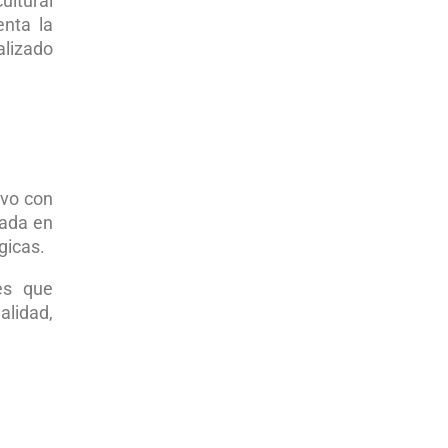
ultural
enta la
alizado
ivo con
rada en
gicas.
es que
alidad,