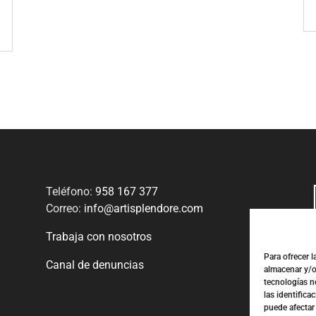
Teléfono:
958 167 377
Correo:
info@artisplendore.com
Trabaja con nosotros
Para ofrecer 
Canal de denuncias
almacenar y/o
tecnologías n
las identifica
puede afectar 