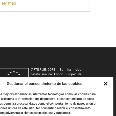
leer más
“
ARTISPLENDORE SL
ha sido
beneficiaria del Fondo Europeo de
Desarrollo Regional cuyo objetivo es
Gestionar el consentimiento de las cookies
Potenciar la investigación, el
desarrollo tecnológico y la
innovación, y gracias al que ha
las mejores experiencias, utilizamos tecnologías como las cookies para
desarollado y renovado la imagen gráfica, así como
 acceder a la información del dispositivo. El consentimiento de estas
adquirido una Cámara 360, para apoyar la creación y la
os permitirá procesar datos como el comportamiento de navegación o
consolidación de empresas innovadoras. 2020-2021. Para
ciones únicas en este sitio. No consentir o retirar el consentimiento,
ello ha contado con el apoyo del Programa InnoCámaras
negativamente a ciertas características y funciones.