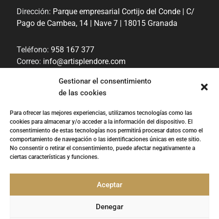
Dirección:
Parque empresarial Cortijo del Conde | C/
Pago de Cambea, 14 | Nave 7 | 18015 Granada
Teléfono:
958 167 377
Correo:
info@artisplendore.com
Trabaja con nosotros
Gestionar el consentimiento
de las cookies
Canal de denuncias
Para ofrecer las mejores experiencias, utilizamos tecnologías como las
cookies para almacenar y/o acceder a la información del dispositivo. El
“
ARTISPLENDORE SL
ha sido beneficiaria del
consentimiento de estas tecnologías nos permitirá procesar datos como el
Fondo Europeo de Desarrollo Regional cuyo
comportamiento de navegación o las identificaciones únicas en este sitio.
objetivo es Potenciar la investigación, el
No consentir o retirar el consentimiento, puede afectar negativamente a
desarrollo tecnológico y la innovación, y
ciertas características y funciones.
gracias al que ha desarollado y renovado la
imagen gráfica, así como adquirido una
Cámara 360, para apoyar la creación y la consolidación de empresas
Aceptar
innovadoras. 2020-2021. Para ello ha contado con el apoyo del
Programa InnoCámaras de la Cámara de Comercio de Granada’’.
Fondo Europeo de Desarrollo Regional | Una manera de hacer Europa.
Denegar