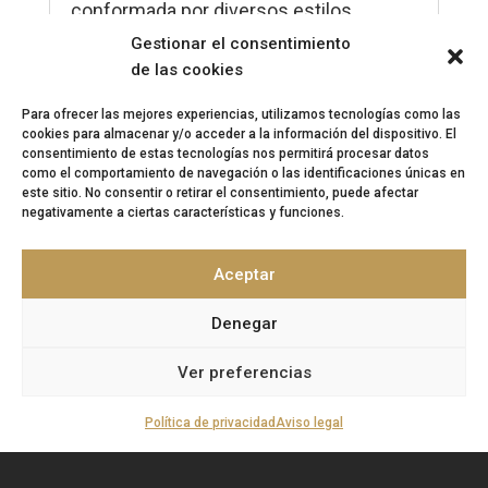
conformada por diversos estilos
artísticos que nos ayudan a clasificar
Gestionar el consentimiento
épocas, periodos y características
de las cookies
comunes: románico, gótico,
renacimiento, barroco… Pero, ¿habían
Para ofrecer las mejores experiencias, utilizamos tecnologías como las
cookies para almacenar y/o acceder a la información del dispositivo. El
escuchado alguna vez hablar de
consentimiento de estas tecnologías nos permitirá procesar datos
“estilo...
como el comportamiento de navegación o las identificaciones únicas en
leer más
este sitio. No consentir o retirar el consentimiento, puede afectar
negativamente a ciertas características y funciones.
Aceptar
Denegar
Ver preferencias
Política de privacidad
Aviso legal