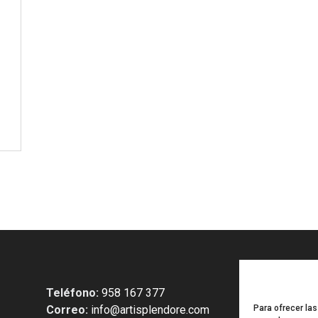
Teléfono:
958 167 377
Correo:
info@artisplendore.com
Para ofrecer la