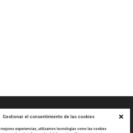
Gestionar el consentimiento de las cookies
“
ARTISPLENDORE SL
ha sido
beneficiaria del Fondo Europeo de
s mejores experiencias, utilizamos tecnologías como las cookies
Desarrollo Regional cuyo objetivo