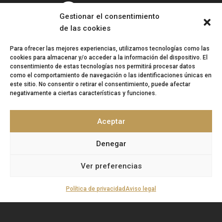
Gestionar el consentimiento
de las cookies
Dirección:
Parque empresarial Cortijo del Conde | C/
Para ofrecer las mejores experiencias, utilizamos tecnologías como las
cookies para almacenar y/o acceder a la información del dispositivo. El
Pago de Cambea, 14 | Nave 7 | 18015 Granada
consentimiento de estas tecnologías nos permitirá procesar datos
como el comportamiento de navegación o las identificaciones únicas en
este sitio. No consentir o retirar el consentimiento, puede afectar
Teléfono:
958 167 377
negativamente a ciertas características y funciones.
Correo:
info@artisplendore.com
Trabaja con nosotros
Aceptar
Canal de denuncias
Denegar
Ver preferencias
“
ARTISPLENDORE SL
ha sido beneficiaria del
Fondo Europeo de Desarrollo Regional cuyo
objetivo es Potenciar la investigación, el
Política de privacidad
Aviso legal
desarrollo tecnológico y la innovación, y
gracias al que ha desarollado y renovado la
imagen gráfica, así como adquirido una
Cámara 360, para apoyar la creación y la consolidación de