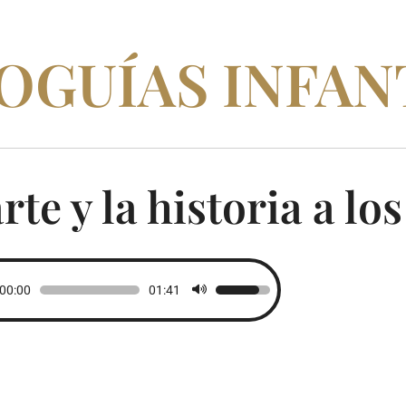
OGUÍAS INFAN
rte y la historia a l
uctor
00:00
01:41
Utiliza
las
teclas
de
flecha
arriba/abajo